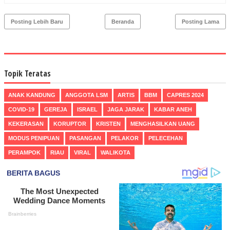
Posting Lebih Baru
Beranda
Posting Lama
Topik Teratas
ANAK KANDUNG
ANGGOTA LSM
ARTIS
BBM
CAPRES 2024
COVID-19
GEREJA
ISRAEL
JAGA JARAK
KABAR ANEH
KEKERASAN
KORUPTOR
KRISTEN
MENGHASILKAN UANG
MODUS PENIPUAN
PASANGAN
PELAKOR
PELECEHAN
PERAMPOK
RIAU
VIRAL
WALIKOTA