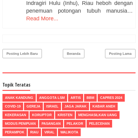
Indragiri Hulu (Inhu), Riau heboh dengan
penemuan potongan tubuh manusia…
Read More...
Posting Lebih Baru
Beranda
Posting Lama
Topik Teratas
ANAK KANDUNG
ANGGOTA LSM
ARTIS
BBM
CAPRES 2024
COVID-19
GEREJA
ISRAEL
JAGA JARAK
KABAR ANEH
KEKERASAN
KORUPTOR
KRISTEN
MENGHASILKAN UANG
MODUS PENIPUAN
PASANGAN
PELAKOR
PELECEHAN
PERAMPOK
RIAU
VIRAL
WALIKOTA