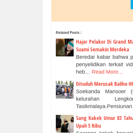
Related Posts :
Hajar Pelakor Di Grand Ma
Suami Semakin Merdeka
Beredar kabar bahwa p
penyelidikan terkait v
heb…
Read More...
Dituduh Merusak Baliho H
Soekanda Mansoer (6
kelurahan Lengk
Tasikmalaya.Pensiuna
Sang Kakek Umur 83 Tah
Upah 5 Ribu