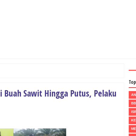
Top
 Buah Sawit Hingga Putus, Pelaku
AN
B
IS
KE
ME