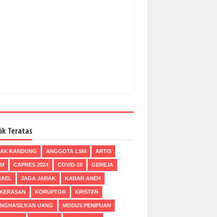
ik Teratas
AK KANDUNG
ANGGOTA LSM
ARTIS
BM
CAPRES 2024
COVID-19
GEREJA
RAEL
JAGA JARAK
KABAR ANEH
KERASAN
KORUPTOR
KRISTEN
NGHASILKAN UANG
MODUS PENIPUAN