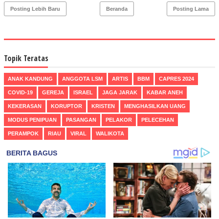
Posting Lebih Baru
Beranda
Posting Lama
Topik Teratas
ANAK KANDUNG
ANGGOTA LSM
ARTIS
BBM
CAPRES 2024
COVID-19
GEREJA
ISRAEL
JAGA JARAK
KABAR ANEH
KEKERASAN
KORUPTOR
KRISTEN
MENGHASILKAN UANG
MODUS PENIPUAN
PASANGAN
PELAKOR
PELECEHAN
PERAMPOK
RIAU
VIRAL
WALIKOTA