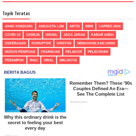
Topik Teratas
ANAK KANDUNG
ANGGOTA LSM
ARTIS
BBM
CAPRES 2024
COVID-19
GEREJA
ISRAEL
JAGA JARAK
KABAR ANEH
KEKERASAN
KORUPTOR
KRISTEN
MENGHASILKAN UANG
MODUS PENIPUAN
PASANGAN
PELAKOR
PELECEHAN
PERAMPOK
RIAU
VIRAL
WALIKOTA